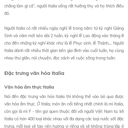
chẳng làm gì cả”, người Italia sống rất hưởng thụ và họ thích điều
đó.
Người Italia có rất nhiều ngày nghỉ lễ trong năm: từ kỳ nghỉ Giáng
Sinh và năm mới kéo dài 2 tuần, kỳ nghỉ lễ Lao động vào tháng 8
cho đến những kỳ nghỉ khác như là lễ Phục sinh, lễ Thánh,... Người
Italia dành rất nhiều thời gian bên gia đình vào cuối tuần, họ cùng
nhau thư giãn, nói chuyện, đọc sách về cuộc sống trong tuần.
Đặc trưng văn hóa Italia
Văn hóa ẩm thực Italia
Nói đến đặc trưng văn hóa Italia thì không thể vào bỏ qua được
văn hóa ẩm thực. Ở Italia, món ăn nổi tiếng nhất chính là mì Italia,
còn gọi là mì Ý - tên gọi quen thuộc đối với người Việt Nam ta. Mì
Italia có hơn 400 loại khác nhau với đa dạng các loại nước sốt đặc
trưng, mỗi loại sẽ tạo nên hương vị riêng và sẽ không trùng lặp ở