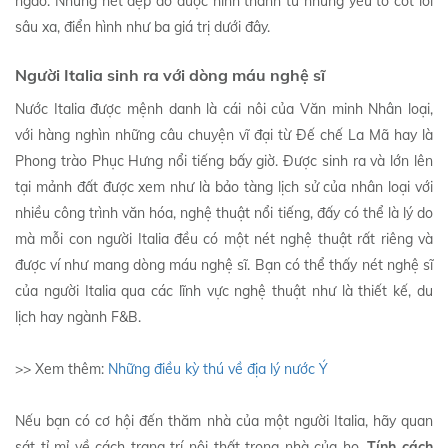
ngào. Những nét đẹp đó được hình thành từ những yếu tố cốt lõi
sâu xa, điển hình như ba giá trị dưới đây.
Người Italia sinh ra với dòng máu nghệ sĩ
Nước Italia được mệnh danh là cái nôi của Văn minh Nhân loại,
với hàng nghìn những câu chuyện vĩ đại từ Đế chế La Mã hay là
Phong trào Phục Hưng nổi tiếng bấy giờ. Được sinh ra và lớn lên
tại mảnh đất được xem như là bảo tàng lịch sử của nhân loại với
nhiều công trình văn hóa, nghệ thuật nổi tiếng, đấy có thể là lý do
mà mỗi con người Italia đều có một nét nghệ thuật rất riêng và
được ví như mang dòng máu nghệ sĩ. Bạn có thể thấy nét nghệ sĩ
của người Italia qua các lĩnh vực nghệ thuật như là thiết kế, du
lịch hay ngành F&B.
>> Xem thêm:
Những điều kỳ thú về địa lý nước Ý
Nếu bạn có cơ hội đến thăm nhà của một người Italia, hãy quan
sát tỉ mỉ về cách trang trí nội thất trong nhà của họ.
Tính cách