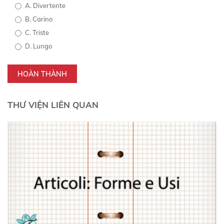
A. Divertente
B. Carino
C. Triste
D. Lungo
HOÀN THÀNH
THƯ VIỆN LIÊN QUAN