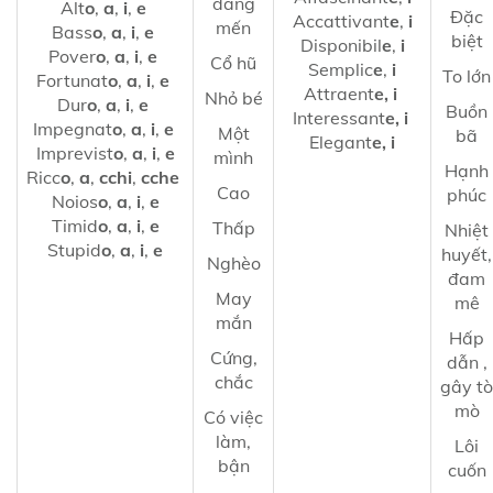
đáng
Alt
o
,
a
,
i
,
e
Đặc
Accattivant
e
,
i
mến
Bass
o
,
a
,
i
,
e
biệt
Disponibil
e
,
i
Pover
o
,
a
,
i
,
e
Cổ hũ
Semplic
e
,
i
To lớn
Fortunat
o
,
a
,
i
,
e
Attraent
e, i
Nhỏ bé
Dur
o
,
a
,
i
,
e
Buồn
Interessant
e, i
Impegnat
o
,
a
,
i
,
e
Một
bã
Elegant
e, i
Imprevist
o
,
a
,
i
,
e
mình
Hạnh
Ricc
o
,
a
,
cchi
,
cche
Cao
phúc
Noios
o
,
a
,
i
,
e
Timid
o
,
a
,
i
,
e
Thấp
Nhiệt
Stupid
o
,
a
,
i
,
e
huyết,
Nghèo
đam
May
mê
mắn
Hấp
Cứng,
dẫn ,
chắc
gây tò
mò
Có việc
làm,
Lôi
bận
cuốn