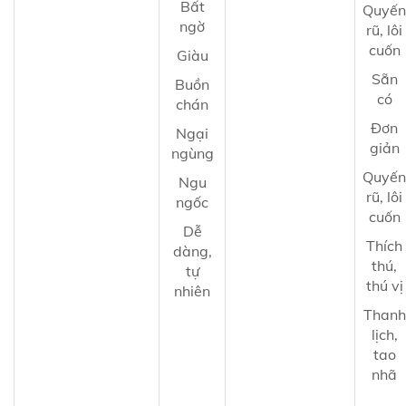
Bất
Quyến
ngờ
rũ, lôi
cuốn
Giàu
Sẵn
Buồn
có
chán
Đơn
Ngại
giản
ngùng
Quyến
Ngu
rũ, lôi
ngốc
cuốn
Dễ
Thích
dàng,
thú,
tự
thú vị
nhiên
Thanh
lịch,
tao
nhã