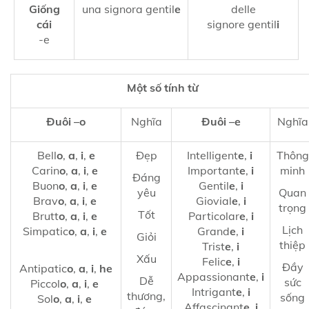
Giống
una signora gentil
e
delle
cái
signore gentil
i
-e
Một số tính từ
Đuôi –o
Nghĩa
Đuôi –e
Nghĩa
Bell
o
,
a
,
i
,
e
Đẹp
Intelligent
e
,
i
Thông
Carin
o
,
a
,
i
,
e
Important
e
,
i
minh
Đáng
Buon
o
,
a
,
i
,
e
Gentil
e
,
i
yêu
Quan
Brav
o
,
a
,
i
,
e
Giovial
e
,
i
trọng
Tốt
Brutt
o
,
a
,
i
,
e
Particolar
e
,
i
Lịch
Simpatic
o
,
a
,
i
,
e
Grand
e
,
i
Giỏi
thiệp
Trist
e
,
i
Xấu
Felic
e
,
i
Đầy
Antipatic
o
,
a
,
i
,
he
Appassionant
e
,
i
Dễ
sức
Piccol
o
,
a
,
i
,
e
Intrigant
e
,
i
thương,
sống
Sol
o
,
a
,
i
,
e
Affascinant
e
,
i