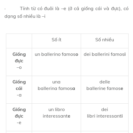
· Tính từ có đuôi là –e (ở cả giống cái và đực), có
dạng số nhiều là –i
Số ít
Số nhiều
Giống
un ballerino famos
o
dei ballerini famos
i
đực
–o
Giống
una
delle
cái
ballerina famos
a
ballerine famos
e
-a
Giống
un libro
dei
đực
interessant
e
libri interessant
i
-e