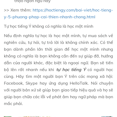
thạo ngôn ngữ này
>> Xem thêm:
https://hoctiengy.com/bai-viet/hoc-tieng-
y-5-phuong-phap-cai-thien-nhanh-chong.html
Tự học tiếng Ý không có nghĩa là học một mình
Nếu định nghĩa tự học là học một mình, tự mua sách về
nghiên cứu, tự hỏi, tự trả lời là không chính xác. Có thể
bạn dành phần lớn thời gian để học một mình nhưng
không có nghĩa là bạn không cần đến sự giúp đỡ, hướng
dẫn của người khác, đặc biệt là ngoại ngữ. Bạn sẽ tiến
bộ lên rất nhanh nếu khi
tự học tiếng Ý
có người học
cùng. Hãy tìm một người bạn Ý trên các mạng xã hội:
Facebook, Skype hay ứng dụng HelloTalk. Nói chuyện
với người bản xứ sẽ giúp bạn giao tiếp hiệu quả và họ sẽ
giúp bạn chữa các lỗi về phát âm hay ngữ pháp mà bạn
mắc phải.